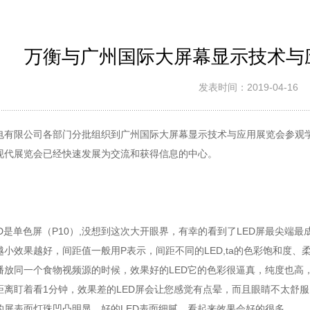
万衡与广州国际大屏幕显示技术与
发表时间：2019-04-16
电有限公司各部门分批组织到广州国际大屏幕显示技术与应用展览会参观
现代展览会已经快速发展为交流和获得信息的中心。
ED是单色屏（P10）,没想到这次大开眼界，有幸的看到了LED屏最尖
小效果越好，间距值一般用P表示，间距不同的LED,ta的色彩饱和度
播放同一个食物视频源的时候，效果好的LED它的色彩很逼真，纯度也高
距离盯着看1分钟，效果差的LED屏会让您感觉有点晕，而且眼睛不太舒服
的屏表面灯珠凹凸明显，好的LED表面细腻，看起来效果会好的很多。