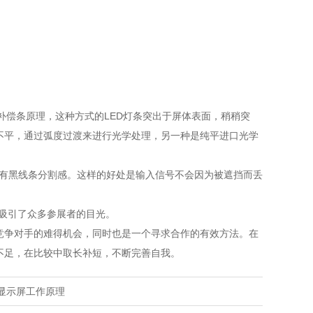
补偿条原理，这种方式的LED灯条突出于屏体表面，稍稍突
不平，通过弧度过渡来进行光学处理，另一种是纯平进口光学
面没有黑线条分割感。这样的好处是输入信号不会因为被遮挡而丢
功吸引了众多参展者的目光。
竞争对手的难得机会，同时也是一个寻求合作的有效方法。在
不足，在比较中取长补短，不断完善自我。
显示屏工作原理