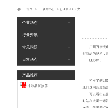
首页
>
新闻中心
>
行业资讯
>
正文
企业动态
行业资讯
广州万衡光
常见问题
买商品的场所，
日常动态
LED屏：
产品推荐
初次了解L
1
般灯珠间距度值越
可以看出在
时站在大屏一米
面看，效果差点