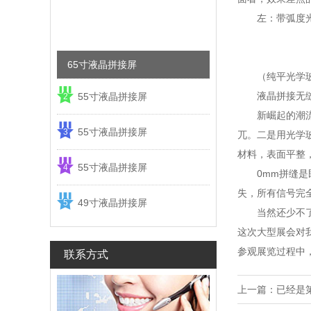
左：带弧度
65寸液晶拼接屏
（纯平光学
液晶拼接无
55寸液晶拼接屏
2
新崛起的潮
55寸液晶拼接屏
3
兀。二是用光学
材料，表面平整
55寸液晶拼接屏
4
0mm拼缝
失，所有信号完
49寸液晶拼接屏
5
当然还少不
这次大型展会对
参观展览过程中
联系方式
上一篇：
已经是