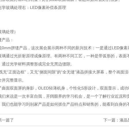
光学玻璃处理右：LED像素补偿条原理
玻璃处理）
缝产品：
流0mm拼缝产品，这次展会展示两种不同的新兴技术：一是通过LED像素
玻璃通过光折射原理成像原理。有两种不同工艺，一种是带弧形的，表面
，通过光学材料调整形成完全无黑边缝隙。
是既无“正面边框”，又无“侧面间隙”的“全无缝”液晶拼接大屏幕，整个画
全并完整显示。
了曲面双面屏的身影，OLED轻薄机身，个性化S形设计，双面显示，成
我们来说是一次丰富自我，开阔眼界的学习机会，是一个了解行业近况和
，我们也能学习到别家产品是如何抓住产品特点和销售的，能看到自身的
第一篇了
下一篇：
液晶