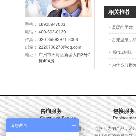
相关推荐
手机：
18928947033
暖暖的团建
电话：
400-603-0130
传真：
020-85593971-8008
古兜温泉小
邮箱：
2126708278@qq.com
“嗅”出粽味
地址：
广州市天河区新塘大街3号7
栋404房
为什么万衡
咨询服务
包换服务
Consulting Service
Replacemen
请您留言
用户在使用过程中遇到任何问题，
包换期内的产品，若
均可致电免费咨询电话：
原因造成的质量问题