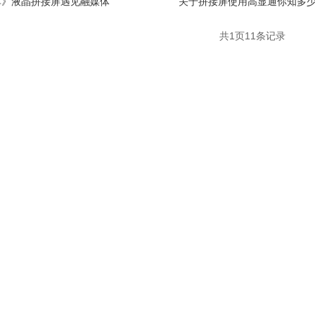
享》液晶拼接屏遇见融媒体
关于拼接屏使用高显通你知多
共
1
页
11
条记录