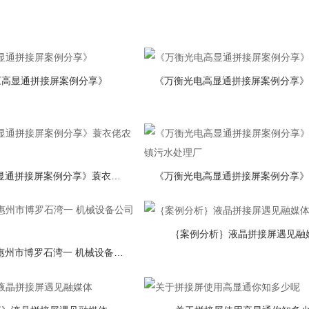
《高显通拼接屏案例分享》
《万衡光电高显通拼接屏案例分享》蓑衣佬农智慧农业
｛案例分析｝液晶拼接屏遇见融
《案例分享》惠州市博罗石湾一 机械设备公司方案