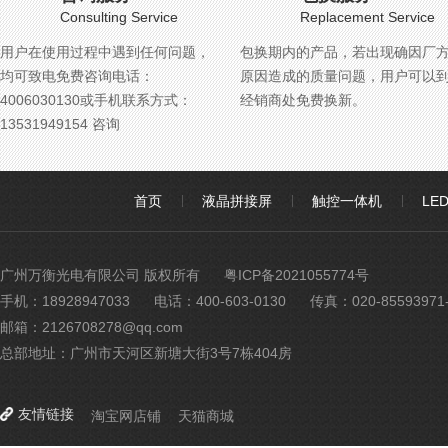
Consulting Service
Replacement Service
用户在使用过程中遇到任何问题，
包换期内的产品，若出现确因厂
均可致电免费咨询电话：
原因造成的质量问题，用户可以
4006030130或手机联系方式：
经销商处免费换新。
13531949154 咨询
首页
液晶拼接屏
触控一体机
LE
广州万衡光电有限公司 版权所有
粤ICP备2021055774号
手机：18928947033
电话：400-603-0130
传真：020-85593971-
邮箱：2126708278@qq.com
总部地址：广州市天河区新塘大街3号7栋404房
友情链接
淘宝网店铺
天猫商城